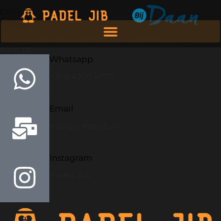
Onze bereikbaarheid
Contact
Mocht je vragen hebben over een van de
bovenstaande lesvormen stuur ons gerust een
bericht.
Whatsapp
+31 6 4200 4707
Email
info@padeljib.nl
Instagram
Padel_Jib