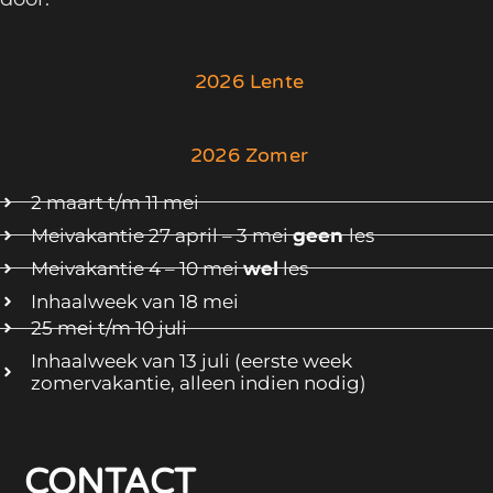
2026 Lente
2026 Zomer
2 maart t/m 11 mei
Meivakantie 27 april – 3 mei
geen
les
Meivakantie 4 – 10 mei
wel
les
Inhaalweek van 18 mei
25 mei t/m 10 juli
Inhaalweek van 13 juli (eerste week
zomervakantie, alleen indien nodig)
CONTACT